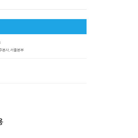
3
제주본사,서울본부
용