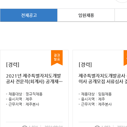
전체공고
임원채용
[경력]
[경력]
2021년 제주특별자치도개발
제주특별자치도개발공사 
공사 전문직(회계사) 공개채용
이사 공개모집 서류심사 
1차 전형(인성검사, 역량면접)
및 면접심사 안내 공고
계획 알림 공고
- 채용대상 : 정규직채용
- 채용대상 : 임원채용
- 응시지역 : 제주
- 응시지역 : 제주
- 근무지역 : 제주본사
- 근무지역 : 제주본사